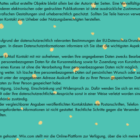
attes selbst erstellte Objekte bleibt allein bei der Autorin der Seiten. Eine Vervielfä
ren elektronischen oder gedruckten Publikationen ist ohne ausdrückliche Zustimmung d
rafischen Gestaltungen sind urheberrechtlich geschützt. Sollten Sie Teile hiervon ver
den Kontakt zum Urheber oder Nutzungsberechtigten herstellen.
aufgrund der datenschutzrechtlich relevanten Bestimmungen der EU-Datenschutz-Grund
egen. In diesen Datenschutzinformationen informiere ich Sie über die wichtigsten Asp
er E-Mail Kontakt mit mir aufnehmen, werden Ihre angegebenen Daten zwecks Bearbei
e personenbezogenen Daten für die Kursanmeldung sowie für Zusendung von Kursinform
ines Kurses ist ohne die Verarbeitung Ihrer personenbezogenen Daten nicht möglich.
gung weiter. Ich lösche Ihre personenbezogenen Daten auf persönlichen Wunsch oder s
zeit unter der angegebenen Adresse Auskunft über die zu Ihrer Person gespeicherten D
aten zu Ihrer Person gespeichert habe.
ichtigung, Löschung, Einschränkung und Widerspruch zu. Dafür wenden Sie sich an mi
t oder Ihre datenschutzrechtlichen Ansprüche sonst in einer Weise verletzt worden sin
behörde zuständig.
r vergleichbarer Angaben veröffentlichten Kontaktdaten wie Postanschriften, Telefo
angeforderten Informationen ist nicht gestattet. Rechtliche Schritte gegen die Versen
lten.
 gehostet. Wix.com stellt mir die Online-Plattform zur Verfügung, über die ich meine 