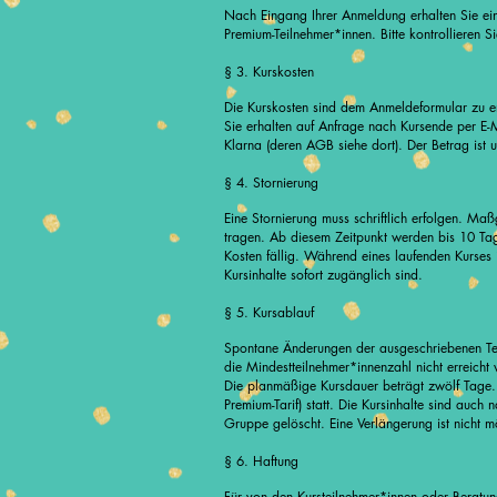
Nach Eingang Ihrer Anmeldung erhalten Sie ei
Premium-Teilnehmer*innen. Bitte kontrollieren 
§ 3. Kurskosten
Die Kurskosten sind dem Anmeldeformular zu en
Sie erhalten auf Anfrage nach Kursende per E-
Klarna (deren AGB siehe dort).
Der Betrag ist 
§ 4. Stornierung
Eine Stornierung muss schriftlich erfolgen. Ma
tragen. Ab diesem Zeitpunkt werden bis 10 T
Kosten fällig.
Während eines laufenden Kurses i
Kursinhalte sofort zugänglich sind.
§ 5. Kursablauf
Spontane Änderungen der ausgeschriebenen Term
die Mindestteilnehmer*innenzahl nicht erreicht 
Die planmäßige Kursdauer beträgt zwölf Tage. 
Premium-Tarif) statt. Die Kursinhalte sind au
Gruppe gelöscht. Eine Verlängerung ist nicht 
§ 6. Haftung
Für von den Kursteilnehmer*innen oder Beratungs