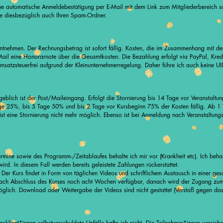
ne automatische Anmeldebestätigung per E-Mail mit dem Link zum Mitgliederbereich s
Sie diesbezüglich auch Ihren Spam-Ordner.
tnehmen. Der Rechnungsbetrag ist sofort fällig. Kosten, die im Zusammenhang mit de
Mail eine Honorarnote über die Gesamtkosten. Die Bezahlung erfolgt via PayPal, Kre
umsatzsteuerfrei aufgrund der Kleinunternehmerregelung. Daher führe ich auch keine 
ßgeblich ist der Post/Maileingang. Erfolgt die Stornierung bis 14 Tage vor Veranstaltu
age 25%, bis 5 Tage 50% und bis 2 Tage vor Kursbeginn 75% der Kosten fällig. Ab 
st eine Stornierung nicht mehr möglich. Ebenso ist bei Anmeldung nach Veranstaltung
ine sowie des Programm-/Zeitablaufes behalte ich mir vor (Krankheit etc). Ich behal
wird. In diesem Fall werden bereits geleistete Zahlungen rückerstattet.
Der Kurs findet in Form von täglichen Videos und schriftlichem Austausch in einer g
ch nach Abschluss des Kurses noch acht Wochen verfügbar, danach wird der Zugang zu
möglich. Download oder Weitergabe der Videos sind nicht gestattet (Verstoß gegen das
klient*innen selbstverschuldete Unfälle hafte ich nicht. Die Teilnehmer*innen versich