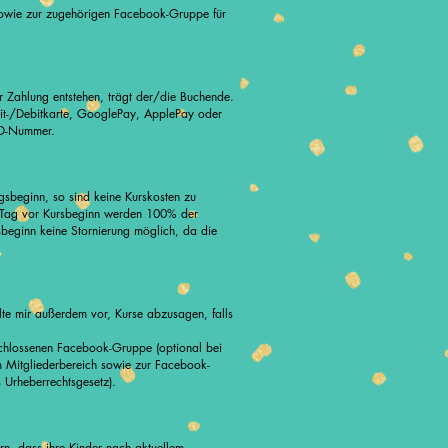
owie zur zugehörige
n Facebook-Gruppe für
r Zahlung entstehen, trägt der/die Buchende.
dit-/Debitkarte, GooglePay, ApplePay oder
UID-Nummer.
ngsbeginn, so sind keine Kurskosten zu
1 Tag vor Kursbeginn werden 100% der
sbeginn keine Stornierung möglich, da die
te mir außerdem vor, Kurse abzusagen, falls
eschlossenen Facebook-Gruppe (optional bei
m Mitgliederbereich sowie zur Facebook-
 Urheberrechtsgesetz).
ern, dass ihre Kinder nach aktuellem