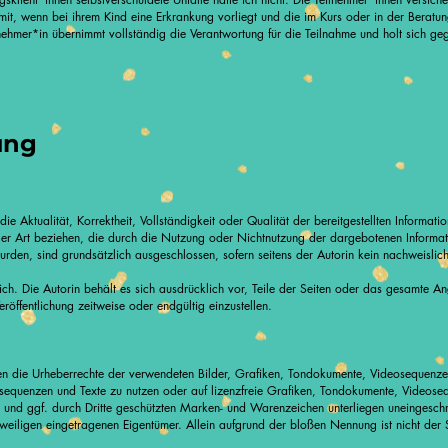
mit, wenn bei ihrem Kind eine Erkrankung vorliegt und die im Kurs oder in der Beratung
hmer*in übernimmt vollständig die Verantwortung für die Teilnahme und holt sich geg
ung
ie Aktualität, Korrektheit, Vollständigkeit oder Qualität der bereitgestellten Informa
ller Art beziehen, die durch die Nutzung oder Nichtnutzung der dargebotenen Informat
urden, sind grundsätzlich ausgeschlossen, sofern seitens der Autorin kein nachweislich
lich. Die Autorin behält es sich ausdrücklich vor, Teile der Seiten oder das gesamte
öffentlichung zeitweise oder endgültig einzustellen.
ionen die Urheberrechte der verwendeten Bilder, Grafiken, Tondokumente, Videosequenze
eosequenzen und Texte zu nutzen oder auf lizenzfreie Grafiken, Tondokumente, Videose
n und ggf. durch Dritte geschützten Marken- und Warenzeichen unterliegen uneingesch
weiligen eingetragenen Eigentümer. Allein aufgrund der bloßen Nennung ist nicht der