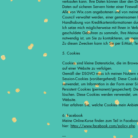
verkaufen kann. Ihre Daten können über den 
Daten auf sicheren Servern hinter einer Firewal
Alle von Wix.com angebotenen und von meinem
Council verwaltet werden, einer gemeinsamen 
Handhabung von Kreditkarteninformationen durc
Ich setze mich möglicherweise mit Ihnen in Ver
geschuldete Gebühren zu sammeln, Ihre Meinu
notwendig ist, um Sie zu kontaktieren, um mein
Zu diesen Zwecken kann ich Sie per E-Mail, T
5. Cookies
Cookies sind kleine Datenstücke, die im Brow
auf einer Website zu verfolgen.
Gemäß der DSGVO muss ich meinen Nutzern mit
Session-Cookies (vorübergehend): Diese Cooki
verwendet, um Information in der Form einer Sit
Persistent Cookies (permanent/gespeichert): Di
löschen. Diese Cookies werden verwendet, um 
Website.
Hier erfahren Sie, welche Cookies mein Anbie
6.
Facebook
Meine Online-Kurse finden zum Teil in Facebook
hier:
https://www.facebook.com/policy.php
----