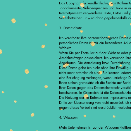
Das Copyright für veröffentlichte, von Kathrin M
Tondokumente, Videosequenzen und Texte in ande
Internetpräsenz verwendeten Texte, Fotos und g
Seitenbetreiber. Er wird dann gegebenenfalls 
3. Datenschutz
Ich verarbeite Ihre personenbezogenen Daten 
persönlichen Daten ist mir ein besonderes Anli
Website.
Wenn Sie per Formular auf der Website oder p
Anschlussfragen gespeichert.
Ich verwende Ihr
Angeboten. Die Anmeldung bzw. Durchführung e
Diese Daten gebe ich nicht ohne Ihre Einwilli
nicht mehr erforderlich sind. Sie können jeder
eine Berichtigung verlangen, wenn unrichtige D
Ihnen stehen grundsätzlich die Rechte auf Ber
Ihrer Daten gegen das Datenschutzrecht verstöß
beschweren. In Österreich ist die Datenschutz
Die Nutzung der im Rahmen des Impressums ode
Dritte zur Übersendung von nicht ausdrücklich 
gegen dieses Verbot sind ausdrücklich vorbeha
4. Wix.com
Mein Unternehmen ist auf der Wix.com-Plattform