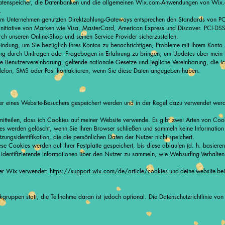
Datenspeicher, die Datenbanken und die allgemeinen Wix.com-Anwendungen von Wix.c
l.
 Unternehmen genutzten Direktzahlung-Gateways entsprechen den Standards von PCI
Initiative von Marken wie Visa, MasterCard, American Express und Discover. PCI-DSS
h unseren Online-Shop und seinen Service Provider sicherzustellen.
bindung, um Sie bezüglich Ihres Kontos zu benachrichtigen, Probleme mit Ihrem Konto z
ng durch Umfragen oder Fragebögen in Erfahrung zu bringen, um Updates über mein
e Benutzervereinbarung, geltende nationale Gesetze und jegliche Vereinbarung, die ic
elefon, SMS oder Post kontaktieren, wenn Sie diese Daten angegeben haben.
ser eines Website-Besuchers gespeichert werden und in der Regel dazu verwendet we
teilen, dass ich Cookies auf meiner Website verwende. Es gibt zwei Arten von Coo
es werden gelöscht, wenn Sie Ihren Browser schließen und sammeln keine Informatio
zungsidentifikation, die die persönlichen Daten der Nutzer nicht speichert.
ese Cookies werden auf Ihrer Festplatte gespeichert, bis diese ablaufen (d. h. basier
identifizierende Informationen über den Nutzer zu sammeln, wie Websurfing-Verhalte
ter Wix verwendet:
https://support.wix.com/de/article/cookies-und-deine-website-bei
gruppen statt, die Teilnahme daran ist jedoch optional. Die Datenschutzrichtlinie vo