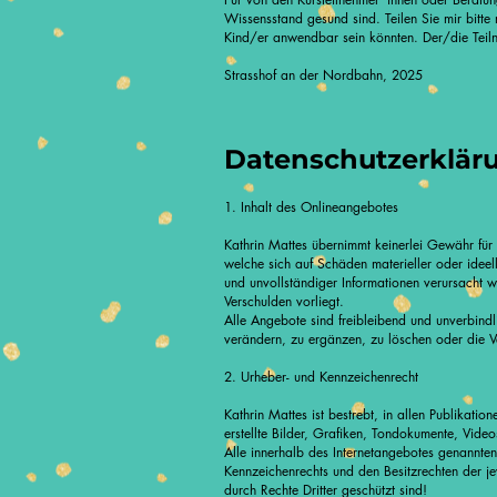
Wissensstand gesund sind. Teilen Sie mir bitte 
Kind/er anwendbar sein könnten. Der/die Teilne
Strasshof an der Nordbahn, 2025
Datenschutzerklär
1. Inhalt des Onlineangebotes
Kathrin Mattes übernimmt keinerlei Gewähr für d
welche sich auf Schäden materieller oder idee
und unvollständiger Informationen verursacht w
Verschulden vorliegt.
Alle Angebote sind freibleibend und unverbind
verändern, zu ergänzen, zu löschen oder die Ver
2. Urheber- und Kennzeichenrecht
Kathrin Mattes ist bestrebt, in allen Publikat
erstellte Bilder, Grafiken, Tondokumente, Vid
Alle innerhalb des Internetangebotes genannte
Kennzeichenrechts und den Besitzrechten der je
durch Rechte Dritter geschützt sind!