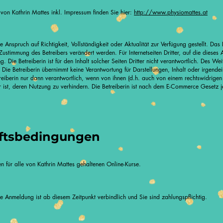
von Kathrin Mattes inkl. Impressum finden Sie hier:
http://www.physiomattes.at
 Anspruch auf Richtigkeit, Vollständigkeit oder Aktualität zur Verfügung gestellt. D
e Zustimmung des Betreibers verändert werden. Für Internetseiten Dritter, auf die diese
g. Die Betreiberin ist für den Inhalt solcher Seiten Dritter nicht verantwortlich. Des 
. Die Betreiberin übernimmt keine Verantwortung für Darstellungen, Inhalt oder irgend
etreiberin nur dann verantwortlich, wenn von ihnen (d.h. auch von einem rechtswidrigen 
 ist, deren Nutzung zu verhindern. Die Betreiberin ist nach dem E-Commerce Gesetz jed
ftsbedingungen
 für alle von Kathrin Mattes gehaltenen Online-Kurse.
Anmeldung ist ab diesem Zeitpunkt verbindlich und Sie sind zahlungspflichtig.