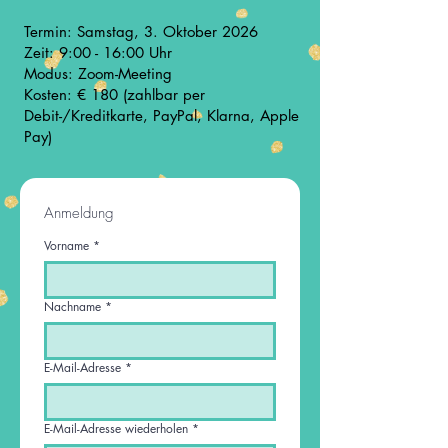
Termin: Samstag, 3. Oktober 2026
Zeit: 9:00 - 16:00 Uhr
Modus: Zoom-Meeting
Kosten: € 180 (zahlbar per
Debit-/Kreditkarte, PayPal, Klarna, Apple
Pay)
Anmeldung
Vorname
*
Nachname
*
E-Mail-Adresse
*
E-Mail-Adresse wiederholen
*